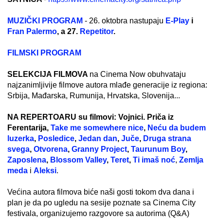
MUZIČKI PROGRAM
- 26. oktobra nastupaju
E-Play
i
Fran Palermo
, a 27.
Repetitor
.
FILMSKI PROGRAM
SELEKCIJA FILMOVA
na Cinema Now obuhvataju
najzanimljivije filmove autora mlađe generacije iz regiona:
Srbija, Mađarska, Rumunija, Hrvatska, Slovenija...
NA REPERTOARU su filmovi:
Vojnici. Priča iz
Ferentarija,
Take me somewhere nice
,
Neću da budem
luzerka
,
Posledice
,
Jedan dan
,
Juče
,
Druga strana
svega
,
Otvorena
,
Granny Project
,
Taurunum Boy
,
Zaposlena
,
Blossom Valley
,
Teret
,
Ti imaš noć
,
Zemlja
meda
i
Aleksi
.
Većina autora filmova biće naši gosti tokom dva dana i
plan je da po ugledu na sesije poznate sa Cinema City
festivala, organizujemo razgovore sa autorima (Q&A)