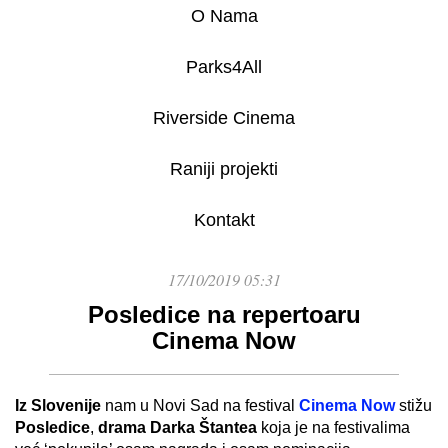
O Nama
Parks4All
Riverside Cinema
Raniji projekti
Kontakt
17/10/2019 05:31
Posledice na repertoaru
Cinema Now
Iz Slovenije
nam u Novi Sad na festival
Cinema Now
stižu
Posledice
,
drama Darka Štantea
koja je na festivalima