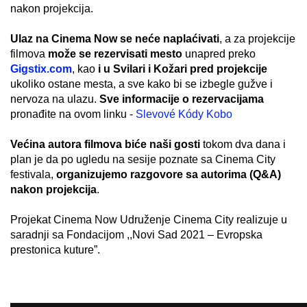
nakon projekcija.
Ulaz na Cinema Now se neće naplaćivati
, a za projekcije
filmova
može se rezervisati mesto
unapred preko
Gigstix.com
, kao
i u Svilari i Kožari pred projekcije
ukoliko ostane mesta, a sve kako bi se izbegle gužve i
nervoza na ulazu.
Sve informacije o rezervacijama
pronađite na ovom linku -
Slevové Kódy Kobo
Većina autora filmova biće naši gosti
tokom dva dana i
plan je da po ugledu na sesije poznate sa Cinema City
festivala,
organizujemo razgovore sa autorima (Q&A)
nakon projekcija
.
Projekat Cinema Now Udruženje Cinema City realizuje u
saradnji sa Fondacijom ,,Novi Sad 2021 – Evropska
prestonica kuture”.