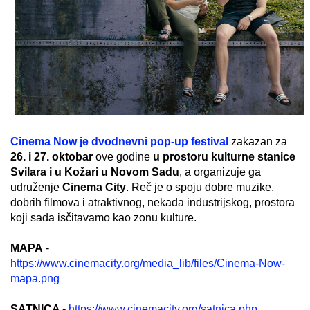
Cinema Now je dvodnevni pop-up festival
zakazan za
26. i 27. oktobar
ove godine
u prostoru kulturne stanice
Svilara i u Kožari u Novom Sadu
, a organizuje ga
udruženje
Cinema City
. Reč je o spoju dobre muzike,
dobrih filmova i atraktivnog, nekada industrijskog, prostora
koji sada isčitavamo kao zonu kulture.
MAPA
-
https://www.cinemacity.org/media_lib/files/Cinema-Now-
mapa.png
SATNICA
-
https://www.cinemacity.org/satnica.php