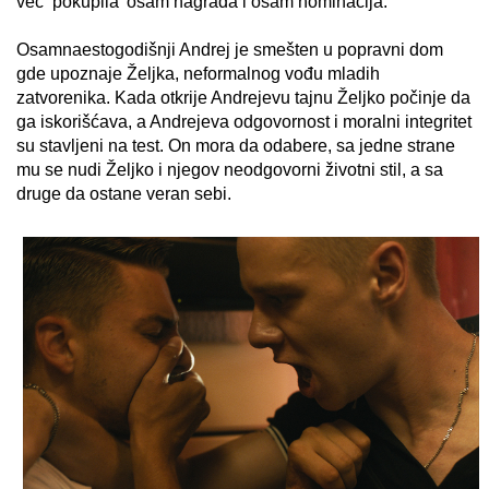
već ‘pokupila’ osam nagrada i osam nominacija.
Osamnaestogodišnji Andrej je smešten u popravni dom
gde upoznaje Željka, neformalnog vođu mladih
zatvorenika. Kada otkrije Andrejevu tajnu Željko počinje da
ga iskorišćava, a Andrejeva odgovornost i moralni integritet
su stavljeni na test. On mora da odabere, sa jedne strane
mu se nudi Željko i njegov neodgovorni životni stil, a sa
druge da ostane veran sebi.