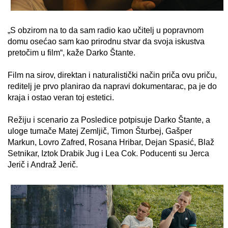
„S obzirom na to da sam radio kao učitelj u popravnom
domu osećao sam kao prirodnu stvar da svoja iskustva
pretočim u film“, kaže Darko Štante.
Film na sirov, direktan i naturalistički način priča ovu priču,
reditelj je prvo planirao da napravi dokumentarac, pa je do
kraja i ostao veran toj estetici.
Režiju i scenario za Posledice potpisuje Darko Štante, a
uloge tumače Matej Zemljič, Timon Šturbej, Gašper
Markun, Lovro Zafred, Rosana Hribar, Dejan Spasić, Blaž
Setnikar, Iztok Drabik Jug i Lea Cok. Poducenti su Jerca
Jerič i Andraž Jerič.