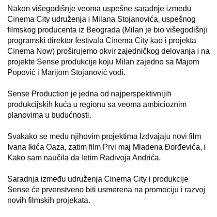
Nakon višegodišnje veoma uspešne saradnje između
Cinema City udruženja i Milana Stojanovića, uspešnog
filmskog producenta iz Beograda (Milan je bio višegodišnji
programski direktor festivala Cinema City kao i projekta
Cinema Now) proširujemo okvir zajedničkog delovanja i na
projekte Sense produkcije koju Milan zajedno sa Majom
Popović i Marijom Stojanović vodi.
Sense Production je jedna od najperspektivnijih
produkcijskih kuća u regionu sa veoma ambicioznim
planovima u budućnosti.
Svakako se među njihovim projektima Izdvajaju novi film
Ivana Ikića Oaza, zatim film Prvi maj Mladena Đorđevića, i
Kako sam naučila da letim Radivoja Andrića.
Saradnja između udruženja Cinema City i produkcije
Sense će prvenstveno biti usmerena na promociju i razvoj
novih filmskih projekata.