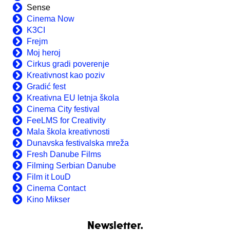
Sense
Cinema Now
K3CI
Frejm
Moj heroj
Cirkus gradi poverenje
Kreativnost kao poziv
Gradić fest
Kreativna EU letnja škola
Cinema City festival
FeeLMS for Creativity
Mala škola kreativnosti
Dunavska festivalska mreža
Fresh Danube Films
Filming Serbian Danube
Film it LouD
Cinema Contact
Kino Mikser
Newsletter.