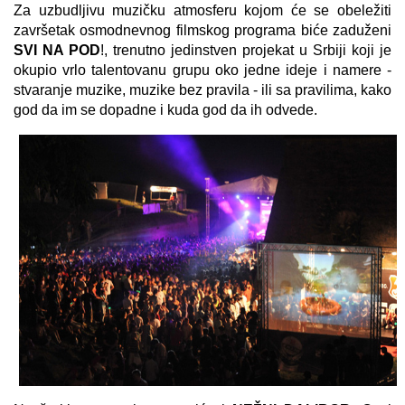
Za uzbudljivu muzičku atmosferu kojom će se obeležiti
završetak osmodnevnog filmskog programa biće zaduženi
SVI NA POD
!, trenutno jedinstven projekat u Srbiji koji je
okupio vrlo talentovanu grupu oko jedne ideje i namere -
stvaranje muzike, muzike bez pravila - ili sa pravilima, kako
god da im se dopadne i kuda god da ih odvede.