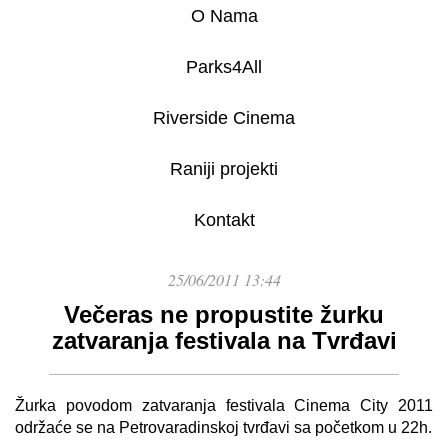
O Nama
Parks4All
Riverside Cinema
Raniji projekti
Kontakt
25/06/2011 13:44
Večeras ne propustite žurku
zatvaranja festivala na Tvrđavi
Žurka povodom zatvaranja festivala Cinema City 2011
održaće se na Petrovaradinskoj tvrđavi sa početkom u 22h.