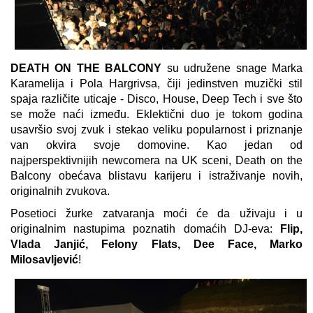
DEATH ON THE BALCONY
su udružene snage Marka
Karamelija i Pola Hargrivsa, čiji jedinstven muzički stil
spaja različite uticaje - Disco, House, Deep Tech i sve što
se može naći između. Eklektični duo je tokom godina
usavršio svoj zvuk i stekao veliku popularnost i priznanje
van okvira svoje domovine. Kao jedan od
najperspektivnijih newcomera na UK sceni, Death on the
Balcony obećava blistavu karijeru i istraživanje novih,
originalnih zvukova.
Posetioci žurke zatvaranja moći će da uživaju i u
originalnim nastupima poznatih domaćih DJ-eva:
Flip,
Vlada Janjić, Felony Flats, Dee Face, Marko
Milosavljević
!