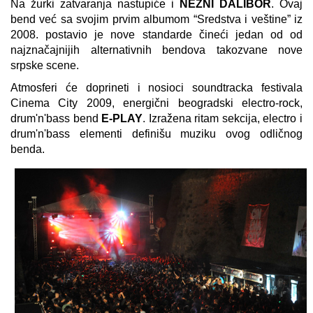
Na žurki zatvaranja nastupiće i
NEŽNI DALIBOR
. Ovaj
bend već sa svojim prvim albumom “Sredstva i veštine” iz
2008. postavio je nove standarde čineći jedan od od
najznačajnijih alternativnih bendova takozvane nove
srpske scene.
Atmosferi će doprineti i nosioci soundtracka festivala
Cinema City 2009, energični beogradski electro-rock,
drum'n'bass bend
E-PLAY
. Izražena ritam sekcija, electro i
drum'n'bass elementi definišu muziku ovog odličnog
benda.