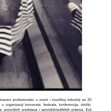
tvareni profesionalac u event i muzičkoj industriji sa 20
 organizaciji koncerata, festivala, konferencija, izložbi,
 pozorišnih predstava i sportskih/političkih prijema: Exit