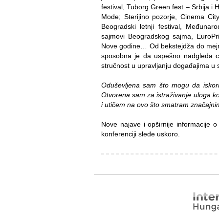
festival, Tuborg Green fest – Srbija 
Mode; Sterijino pozorje, Cinema Cit
Beogradski letnji festival, Međunaro
sajmovi Beogradskog sajma, EuroPr
Nove godine…
Od bekstejdža do mejn
sposobna je da uspešno nadgleda ceo
stručnost u upravljanju događajima u
Oduševljena sam što mogu da iskoris
Otvorena sam za istraživanje uloga k
i utičem na ovo što smatram značajni
Nove najave i opširnije informacije
konferenciji slede uskoro.