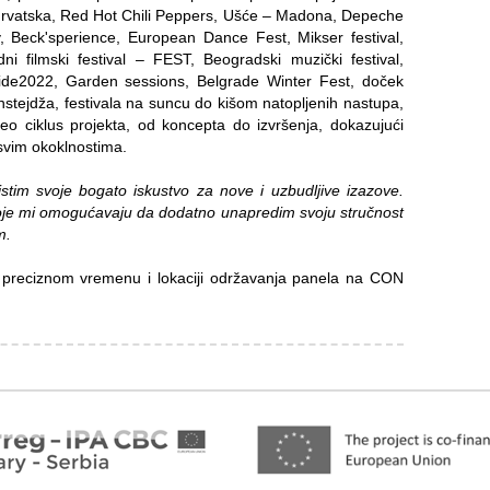
i Hrvatska, Red Hot Chili Peppers, Ušće – Madona, Depeche
y, Beck'sperience, European Dance Fest, Mikser festival,
dni filmski festival – FEST, Beogradski muzički festival,
ide2022, Garden sessions, Belgrade Winter Fest, doček
stejdža, festivala na suncu do kišom natopljenih nastupa,
 ciklus projekta, od koncepta do izvršenja, dokazujući
 svim okoklnostima.
tim svoje bogato iskustvo za nove i uzbudljive izazove.
oje mi omogućavaju da dodatno unapredim svoju stručnost
m.
 o preciznom vremenu i lokaciji održavanja panela na CON