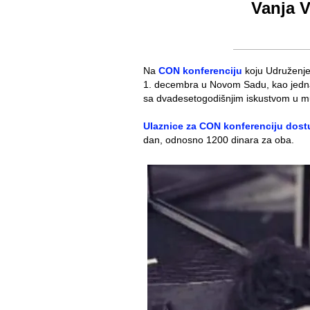
Vanja 
Na
CON konferenciju
koju Udruženj
1. decembra u Novom Sadu,
kao jedn
sa dvadesetogodišnjim iskustvom u muzi
Ulaznice za CON konferenciju dost
dan, odnosno 1200 dinara za oba.