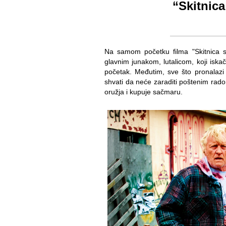
“Skitnic
Na samom početku filma "Skitnica
glavnim junakom, lutalicom, koji isk
početak. Međutim, sve što pronalazi
shvati da neće zaraditi poštenim rado
oružja i kupuje sačmaru.