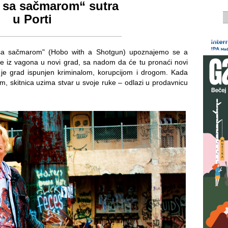
a sa sačmarom“ sutra
u Porti
 sa sačmarom" (Hobo with a Shotgun) upoznajemo se a
ače iz vagona u novi grad, sa nadom da će tu pronaći novi
 je grad ispunjen kriminalom, korupcijom i drogom. Kada
m, skitnica uzima stvar u svoje ruke – odlazi u prodavnicu