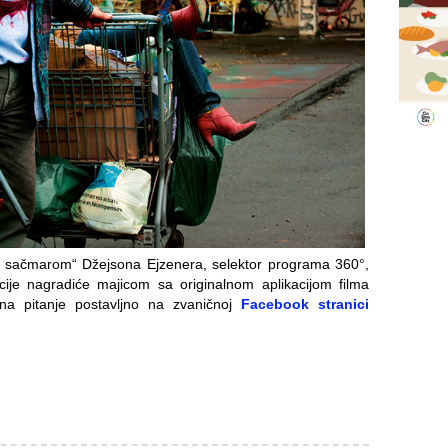
a sačmarom“ Džejsona Ejzenera, selektor programa 360°,
cije nagradiće majicom sa originalnom aplikacijom filma
 na pitanje postavljno na zvaničnoj
Facebook stranici