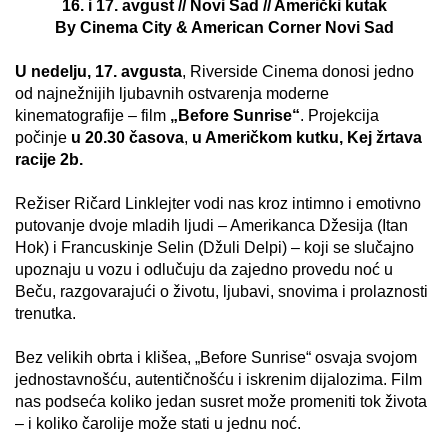
16. i 17. avgust // Novi Sad // Američki kutak
By Cinema City & American Corner Novi Sad
U nedelju, 17. avgusta
, Riverside Cinema donosi jedno
od najnežnijih ljubavnih ostvarenja moderne
kinematografije – film
„Before Sunrise“
. Projekcija
počinje
u 20.30 časova
,
u Američkom kutku, Kej žrtava
racije 2b.
Režiser Ričard Linklejter vodi nas kroz intimno i emotivno
putovanje dvoje mladih ljudi – Amerikanca Džesija (Itan
Hok) i Francuskinje Selin (Džuli Delpi) – koji se slučajno
upoznaju u vozu i odlučuju da zajedno provedu noć u
Beču, razgovarajući o životu, ljubavi, snovima i prolaznosti
trenutka.
Bez velikih obrta i klišea, „Before Sunrise“ osvaja svojom
jednostavnošću, autentičnošću i iskrenim dijalozima. Film
nas podseća koliko jedan susret može promeniti tok života
– i koliko čarolije može stati u jednu noć.