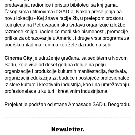
predavanja, radionice i pristup bibiloteci sa knjigama,
časopisima i filmovima iz SAD-a. Nakon preseljenja na
novu lokaciju - Kej žrtava racije 2b, u prelepom prostoru
koji gleda na Petrovaradinsku tvrđavu organizuje izložbe,
razmene knjiga, radionice medijske pismenosti, promocije
prilika za obrazovanje u Americi, i druge vrste programa za
podršku mladima i onima koji žele da rade na sebi.
Cinema City
je udruženje građana, sa sedištem u Novom
Sadu, koje više od deset godina deluje na polju
organizacije i produkcije kulturnih manifestacija, festivala,
organizaciji edukacija za buduće i postojeće profesionalce
iz sfere kulture i kreativnih industrija, kao i na umrežavanju
profesionalaca u kulturi i kreativnim industrijama.
Projekat je podržan od strane Ambasade SAD u Beogradu.
Newsletter.