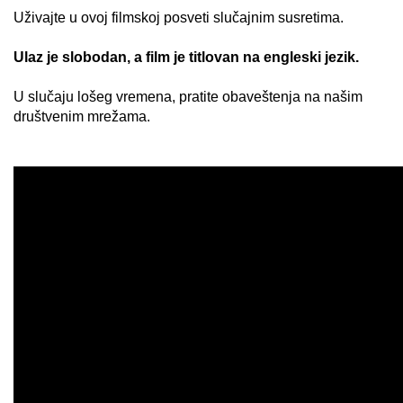
Uživajte u ovoj filmskoj posveti slučajnim susretima.
Ulaz je slobodan, a film je titlovan na engleski jezik.
U slučaju lošeg vremena, pratite obaveštenja na našim
društvenim mrežama.