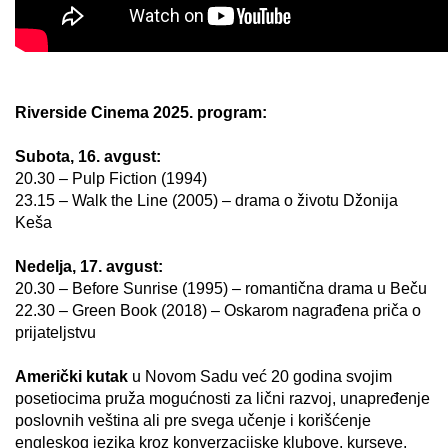
Riverside Cinema 2025. program:
Subota, 16. avgust:
20.30 – Pulp Fiction (1994)
23.15 – Walk the Line (2005) – drama o životu Džonija
Keša
Nedelja, 17. avgust:
20.30 – Before Sunrise (1995) – romantična drama u Beču
22.30 – Green Book (2018) – Oskarom nagrađena priča o
prijateljstvu
Američki kutak
u Novom Sadu već 20 godina svojim
posetiocima pruža mogućnosti za lični razvoj, unapređenje
poslovnih veština ali pre svega učenje i korišćenje
engleskog jezika kroz konverzacijske klubove, kurseve,