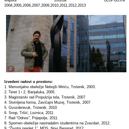
Majska izložba ULUPUDS-a
2004,2005,2006,2007,2009,2010,2011,2012,2013
Izvedeni radovi u prostoru:
1. Memorijalno obeležje Nebojši Miriću, Trstenik, 2003.
2. Teret 1 i 2, Banjaluka, 2005.
3. Magistarski rad Propulzija tela, Trstenik, 2007.
4. Slomljena forma, Zavičajni Muzej, Trstenik, 2007.
5. Gvozdenivuk, Trstenik, 2010.
6. Snop, Tršić, Loznica, 2011.
7. Rad “Odnos”, Prijepolje, 2011.
8. Spomen obeležije nastradalim studentima na Zvezdari, 2012.
9. “Životni preplet 1”, MDS, Novi Beograd, 2012.