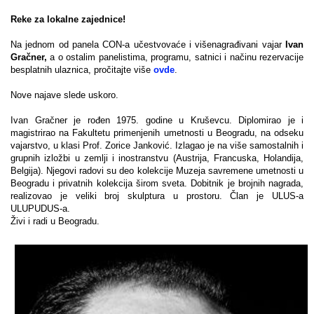
Reke za lokalne zajednice!
Na jednom od panela CON-a učestvovaće i
višenagrađivani vajar
Ivan
Gračner,
a o ostalim panelistima, programu, satnici i načinu rezervacije
besplatnih ulaznica, pročitajte više
ovde
.
Nove najave slede uskoro.
Ivan Gračner je rođen 1975. godine u Kruševcu. Diplomirao je i
magistrirao na Fakultetu primenjenih umetnosti u Beogradu, na odseku
vajarstvo, u klasi Prof. Zorice Janković. Izlagao je na više samostalnih i
grupnih izložbi u zemlji i inostranstvu (Austrija, Francuska, Holandija,
Belgija). Njegovi radovi su deo kolekcije Muzeja savremene umetnosti u
Beogradu i privatnih kolekcija širom sveta. Dobitnik je brojnih nagrada,
realizovao je veliki broj skulptura u prostoru. Član je ULUS-a
ULUPUDUS-a.
Živi i radi u Beogradu.