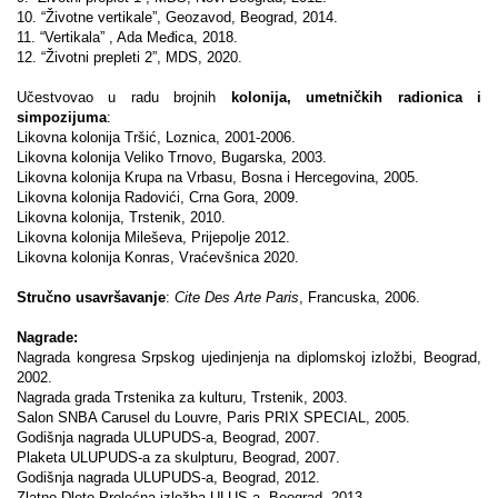
10. “Životne vertikale”, Geozavod, Beograd, 2014.
11. “Vertikala” , Ada Međica, 2018.
12. “Životni prepleti 2”, MDS, 2020.
Učestvovao u radu brojnih
kolonija, umetničkih radionica i
simpozijuma
:
Likovna kolonija Tršić, Loznica, 2001-2006.
Likovna kolonija Veliko Trnovo, Bugarska, 2003.
Likovna kolonija Krupa na Vrbasu, Bosna i Hercegovina, 2005.
Likovna kolonija Radovići, Crna Gora, 2009.
Likovna kolonija, Trstenik, 2010.
Likovna kolonija Mileševa, Prijepolje 2012.
Likovna kolonija Konras, Vraćevšnica 2020.
Stručno usavršavanje
:
Cite Des Arte Paris
, Francuska, 2006.
Nagrade:
Nagrada kongresa Srpskog ujedinjenja na diplomskoj izložbi, Beograd,
2002.
Nagrada grada Trstenika za kulturu, Trstenik, 2003.
Salon SNBA Carusel du Louvre, Paris PRIX SPECIAL, 2005.
Godišnja nagrada ULUPUDS-a, Beograd, 2007.
Plaketa ULUPUDS-a za skulpturu, Beograd, 2007.
Godišnja nagrada ULUPUDS-a, Beograd, 2012.
Zlatno Dleto,Prolećna izložba ULUS-a, Beograd, 2013.