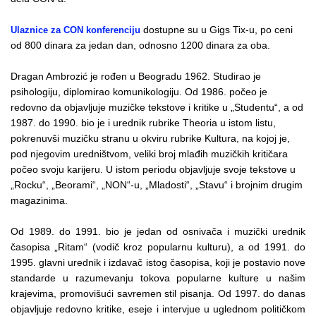
dostupne su u Gigs Tix-u, po ceni
Ulaznice za CON konferenciju
od 800 dinara za jedan dan, odnosno 1200 dinara za oba.
Dragan Ambrozić je rođen u Beogradu 1962. Studirao je
psihologiju, diplomirao komunikologiju. Od 1986. počeo je
redovno da objavljuje muzičke tekstove i kritike u „Studentu“, a od
1987. do 1990. bio je i urednik rubrike Theoria u istom listu,
pokrenuvši muzičku stranu u okviru rubrike Kultura, na kojoj je,
pod njegovim uredništvom, veliki broj mlađih muzičkih kritičara
počeo svoju karijeru. U istom periodu objavljuje svoje tekstove u
„Rocku“, „Beorami“, „NON“-u, „Mladosti“, „Stavu“ i brojnim drugim
magazinima.
Od 1989. do 1991. bio je jedan od osnivača i muzički urednik
časopisa „Ritam“ (vodič kroz popularnu kulturu), a od 1991. do
1995. glavni urednik i izdavač istog časopisa, koji je postavio nove
standarde u razumevanju tokova popularne kulture u našim
krajevima, promovišući savremen stil pisanja. Od 1997. do danas
objavljuje redovno kritike, eseje i intervjue u uglednom političkom