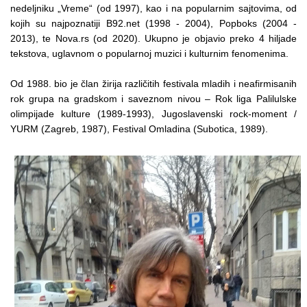
nedeljniku „Vreme“ (od 1997), kao i na popularnim sajtovima, od
kojih su najpoznatiji B92.net (1998 - 2004), Popboks (2004 -
2013), te Nova.rs (od 2020). Ukupno je objavio preko 4 hiljade
tekstova, uglavnom o popularnoj muzici i kulturnim fenomenima.
Od 1988. bio je član žirija različitih festivala mladih i neafirmisanih
rok grupa na gradskom i saveznom nivou – Rok liga Palilulske
olimpijade kulture (1989-1993), Jugoslavenski rock-moment /
YURM (Zagreb, 1987), Festival Omladina (Subotica, 1989).