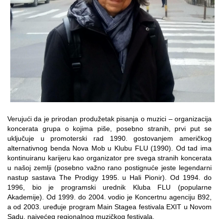
Verujući da je prirodan produžetak pisanja o muzici – organizacija
koncerata grupa o kojima piše, posebno stranih, prvi put se
uključuje u promoterski rad 1990. gostovanjem američkog
alternativnog benda Nova Mob u Klubu FLU (1990). Od tad ima
kontinuiranu karijeru kao organizator pre svega stranih koncerata
u našoj zemlji (posebno važno rano postignuće jeste legendarni
nastup sastava The Prodigy 1995. u Hali Pionir). Od 1994. do
1996, bio je programski urednik Kluba FLU (popularne
Akademije). Od 1999. do 2004. vodio je Koncertnu agenciju B92,
a od 2003. uređuje program Main Stagea festivala EXIT u Novom
Sadu, najvećeg regionalnog muzičkog festivala.