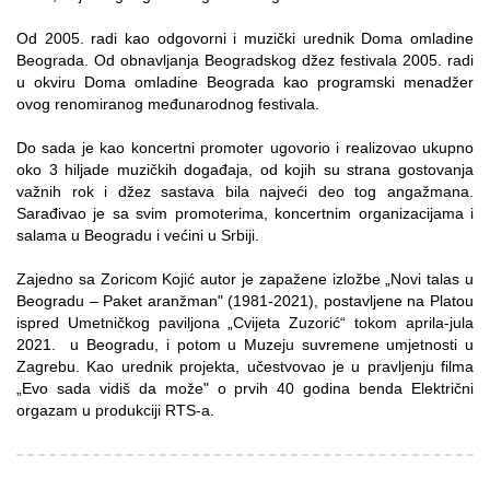
Od 2005. radi kao odgovorni i muzički urednik Doma omladine
Beograda. Od obnavljanja Beogradskog džez festivala 2005. radi
u okviru Doma omladine Beograda kao programski menadžer
ovog renomiranog međunarodnog festivala.
Do sada je kao koncertni promoter ugovorio i realizovao ukupno
oko 3 hiljade muzičkih događaja, od kojih su strana gostovanja
važnih rok i džez sastava bila najveći deo tog angažmana.
Sarađivao je sa svim promoterima, koncertnim organizacijama i
salama u Beogradu i većini u Srbiji.
Zajedno sa Zoricom Kojić autor je zapažene izložbe „Novi talas u
Beogradu – Paket aranžman" (1981-2021), postavljene na Platou
ispred Umetničkog paviljona „Cvijeta Zuzorić“ tokom aprila-jula
2021. u Beogradu, i potom u Muzeju suvremene umjetnosti u
Zagrebu. Kao urednik projekta, učestvovao je u pravljenju filma
„Evo sada vidiš da može" o prvih 40 godina benda Električni
orgazam u produkciji RTS-a.