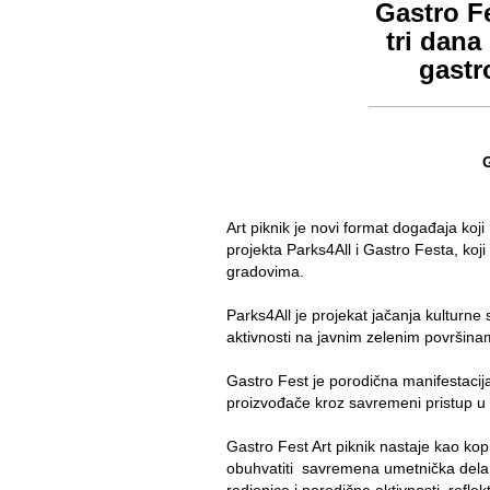
Gastro F
tri dana
gastr
Art piknik je novi format događaja ko
projekta Parks4All i Gastro Festa, koj
gradovima.
Parks4All je projekat jačanja kulturne
aktivnosti na javnim zelenim površina
Gastro Fest je porodična manifestacij
proizvođače kroz savremeni pristup u p
Gastro Fest Art piknik nastaje kao kopro
obuhvatiti savremena umetnička dela, 