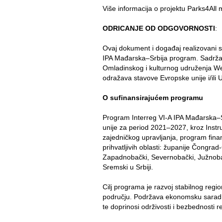
Više informacija o projektu Parks4All
ODRICANJE OD ODGOVORNOSTI
:
Ovaj dokument i događaj realizovani s
IPA Mađarska–Srbija program. Sadržaj
Omladinskog i kulturnog udruženja We
odražava stavove Evropske unije i/ili
O sufinansirajućem programu
Program Interreg VI-A IPA Mađarska–Sr
unije za period 2021–2027, kroz Inst
zajedničkog upravljanja, program finan
prihvatljivih oblasti: županije Čongr
Zapadnobački, Severnobački, Južnobač
Sremski u Srbiji.
Cilj programa je razvoj stabilnog regi
području. Podržava ekonomsku saradnju,
te doprinosi održivosti i bezbednosti r