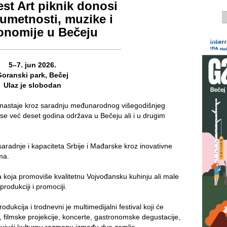
est Art piknik donosi
 umetnosti, muzike i
onomije u Bečeju
5–7. jun 2026.
Goranski park, Bečej
Ulaz je slobodan
ji nastaje kroz saradnju međunarodnog višegodišnjeg
i se već deset godina održava u Bečeju ali i u drugim
 saradnje i kapaciteta Srbije i Mađarske kroz inovativne
ma.
a koja promoviše kvalitetnu Vojvođansku kuhinju ali male
rodukciji i promociji.
dukcija i trodnevni je multimedijalni festival koji će
filmske projekcije, koncerte, gastronomske degustacije,