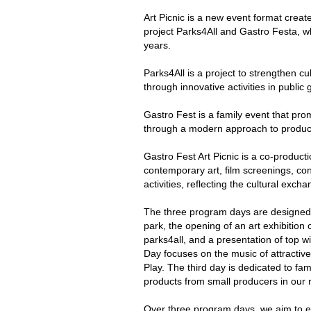
Art Picnic is a new event format creat
project Parks4All and Gastro Festa, wh
years.
Parks4All is a project to strengthen c
through innovative activities in public
Gastro Fest is a family event that pro
through a modern approach to produc
Gastro Fest Art Picnic is a co-product
contemporary art, film screenings, co
activities, reflecting the cultural exc
The three program days are designed s
park, the opening of an art exhibition 
parks4all, and a presentation of top 
Day focuses on the music of attractiv
Play. The third day is dedicated to fa
products from small producers in our 
Over three program days, we aim to ex