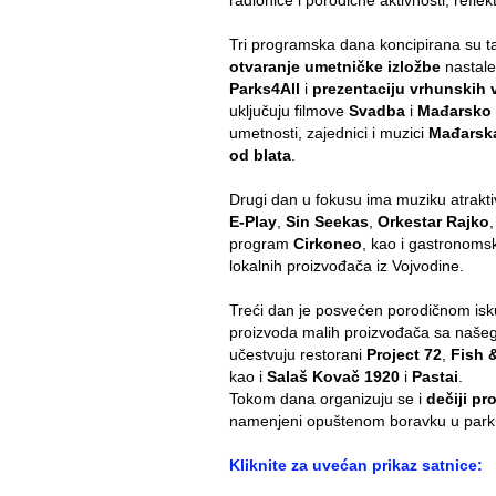
radionice i porodične aktivnosti, refl
Tri programska dana koncipirana su ta
otvaranje umetničke izložbe
nastal
Parks4All
i
prezentaciju vrhunskih 
uključuju filmove
Svadba
i
Mađarsko 
umetnosti, zajednici i muzici
Mađarska
od blata
.
Drugi dan u fokusu ima muziku atrakt
E-Play
,
Sin Seekas
,
Orkestar Rajko
program
Cirkoneo
, kao i gastronom
lokalnih proizvođača iz Vojvodine.
Treći dan je posvećen porodičnom iskus
proizvoda malih proizvođača sa našeg
učestvuju restorani
Project 72
,
Fish 
kao i
Salaš Kovač 1920
i
Pastai
.
Tokom dana organizuju se i
dečiji pr
namenjeni opuštenom boravku u park
Kliknite za uvećan prikaz satnice: