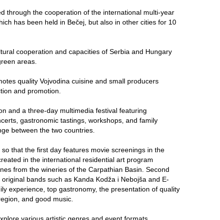
ed through the cooperation of the international multi-year
ich has been held in Bečej, but also in other cities for 10
ultural cooperation and capacities of Serbia and Hungary
 green areas.
motes quality Vojvodina cuisine and small producers
tion and promotion.
ion and a three-day multimedia festival featuring
ncerts, gastronomic tastings, workshops, and family
hange between the two countries.
o that the first day features movie screenings in the
created in the international residential art program
wines from the wineries of the Carpathian Basin. Second
e original bands such as Kanda Kodža i Nebojša and E-
mily experience, top gastronomy, the presentation of quality
region, and good music.
plore various artistic genres and event formats,