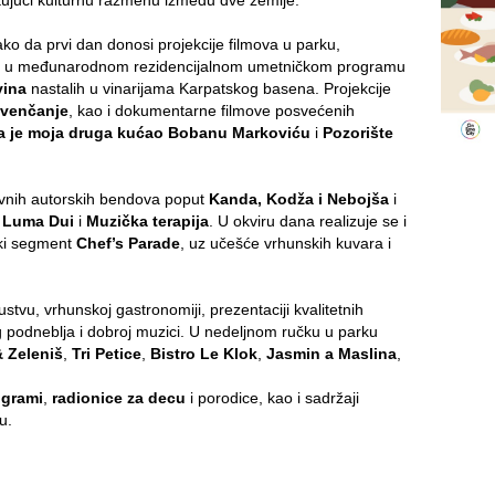
ektujući kulturnu razmenu između dve zemlje.
ko da prvi dan donosi projekcije filmova u parku,
e u međunarodnom rezidencijalnom umetničkom programu
vina
nastalih u vinarijama Karpatskog basena. Projekcije
venčanje
, kao i dokumentarne filmove posvećenih
 je moja druga kuća
o Bobanu Markoviću
i
Pozorište
ivnih autorskih bendova poput
Kanda, Kodža i Nebojša
i
,
Luma Dui
i
Muzička terapija
. U okviru dana realizuje se i
ski segment
Chef’s Parade
, uz učešće vrhunskih kuvara i
tvu, vrhunskoj gastronomiji, prezentaciji kvalitetnih
 podneblja i dobroj muzici. U nedeljnom ručku u parku
& Zeleniš
,
Tri Petice
,
Bistro Le Klok
,
Jasmin a Maslina
,
ogrami
,
radionice za decu
i porodice, kao i sadržaji
u.