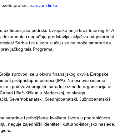
 možete pronaći
na ovom linku
.
u uz finansijsku podršku Evropske unije kroz Interreg VI-A
 dokumenta i događaja predstavlja isključivu odgovornost
msical Serbia i ni u kom slučaju se ne može smatrati da
 Upravljačkog tela Programa.
bija sprovodi se u okviru finansijskog okvira Evropske
rument pretpristupne pomoći (IPA). Na osnovu sistema
sira i podržava projekte saradnje između organizacija iz
ad-Čanad i Bač-Kiškun u Mađarskoj, te okruga
ki, Severnobanatski, Srednjobanatski, Južnobanatski i
ona saradnje i poboljšanje kvaliteta života u pograničnom
 neguje zajednički identitet i kulturno-istorijsko nasleđe,
egiona.